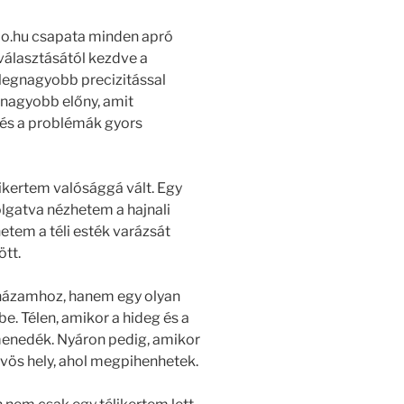
olo.hu csapata minden apró
iválasztásától kezdve a
legnagyobb precizitással
gnagyobb előny, amit
 és a problémák gyors
likertem valósággá vált. Egy
olgatva nézhetem a hajnali
tem a téli esték varázsát
tt.
 házamhoz, hanem egy olyan
be. Télen, amikor a hideg és a
 menedék. Nyáron pedig, amikor
űvös hely, ahol megpihenhetek.