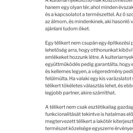
A kulteriarnyekolo.hu-nak köszönhetően 
hanem egy olyan tér, ahol minden évsz
és a kapcsolatot a természettel. Az ő sz
az álmom, és mindenkinek, aki hasonló 
ajánlani tudom őket.
Egy télikert nem csupán egy építkezési p
lehetőség arra, hogy otthonunkat kibővít
emlékeket hozzunk létre. A kulteriarnye
együttműködés pedig garantálta, hogy 
és kellemes legyen, a végeredmény pe
felülmúlta. Ha valaki egy kis varázslatot
télikert tökéletes választás lehet, és eb
legjobb partner, akire számíthat.
A télikert nem csak esztétikailag gazdag
funkcionalitását tekintve is hatalmas elő
megtervezett télikert a lakótér kiterjesz
természet közelsége egyszerre érvényesü