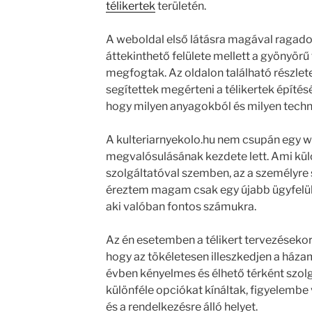
télikertek
területén.
A weboldal első látásra magával ragadot
áttekinthető felülete mellett a gyönyörű
megfogtak. Az oldalon található részlete
segítettek megérteni a télikertek építés
hogy milyen anyagokból és milyen techn
A kulteriarnyekolo.hu nem csupán egy 
megvalósulásának kezdete lett. Ami külö
szolgáltatóval szemben, az a személyre
éreztem magam csak egy újabb ügyfelük
aki valóban fontos számukra.
Az én esetemben a télikert tervezésekor
hogy az tökéletesen illeszkedjen a házam
évben kényelmes és élhető térként szolgá
különféle opciókat kínáltak, figyelembe
és a rendelkezésre álló helyet.