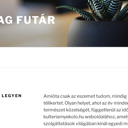
AG FUTÁR
Y LEGYEN
Amióta csak az eszemet tudom, mindig i
télikertet. Olyan helyet, ahol az év min
természet közelségét, függetlenül az időj
kulteriarnyekolo.hu weboldalához, amely
szolgáltatások világában kínál egyedi 