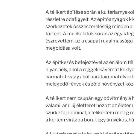
A télikert építése során a kulteriarnyek
részletre odafigyelt. Az építőanyagok k
szerkezetek összeszereléséig minden a 
történt. A munkálatok során az egyik le
észrevettem, az a csapat rugalmassága
megoldása volt.
Az építkezés befejeztével az én álom té
olyan hely, ahol a reggeli kávémat korty
harmatot, vagy ahol barátaimmal élvezhe
melegedő fények és zöld növényzet közö
A télikert nem csupán egy bővítmény a
valami, ami új életteret hozott az életem
szürke táj dominál, a télikertem meleg
a kertem virágba borul, egy árnyékos, h