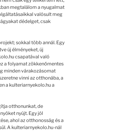
nem csak egy télikertem lett,
akban megtalálom a nyugalmat
olgáltatásaikkal valósult meg
vágyakat dédelget, csak
rojekt; sokkal több annál. Egy
ve új élményeket, új
kolo.hu csapatával való
ez a folyamat zökkenőmentes
dig minden várakozásomat
 szeretne vinni az otthonába, a
ben a kulteriarnyekolo.hu a
ítja otthonunkat, de
nyöket nyújt. Egy jól
tése, ahol az otthonosság és a
l. A kulteriarnyekolo.hu-nál