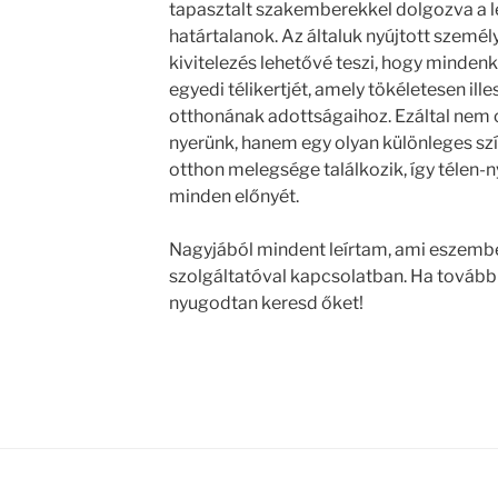
tapasztalt szakemberekkel dolgozva a l
határtalanok. Az általuk nyújtott személ
kivitelezés lehetővé teszi, hogy mindenk
egyedi télikertjét, amely tökéletesen ill
otthonának adottságaihoz. Ezáltal nem c
nyerünk, hanem egy olyan különleges szín
otthon melegsége találkozik, így télen-
minden előnyét.
Nagyjából mindent leírtam, ami eszembe 
szolgáltatóval kapcsolatban. Ha tovább
nyugodtan keresd őket!