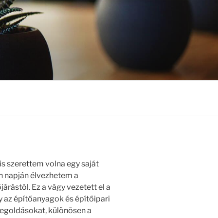
s szerettem volna egy saját
den napján élvezhetem a
árástól. Ez a vágy vezetett el a
 az építőanyagok és építőipari
megoldásokat, különösen a