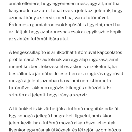
annak ellenére, hogy egyenesen mész, úgy áll, mintha
kanyarodna az autó. Tehát ezek a jelek azt jelentik, hogy
azonnal irány a szerviz, mert baj van a futóművel.
Érdemes a gumiabroncsok kopását is figyelni, mert ha
azt látjuk, hogy az abroncsnak csak az egyik széle kopik,
az szintén futóműhibára utal.
A lengéscsillapító is árulkodhat futóművel kapcsolatos
problémáról. Az autóknak van egy alap rugózása, amit
menet közben, fékezésnél és akkor is érzékelünk, ha
beszállunk a járműbe. Jó esetben ez a rugózás egy rövid
mozgást jelent, azonban ha valami nem stimmel a
futóművel, akkor a rugózás, kilengés elhúzódik. Ez
szintén azt jelenti, hogy irány a szerviz.
A fülünkkel is kiszűrhetjük a futómű meghibásodását.
Egy kopogás jellegű hangra kell figyelni, ami akkor
jelentkezik, ha a futómű mozgó alkatrészei elkoptak.
Ilyenkor egymásnak ütköznek, és létrejön az ominózus