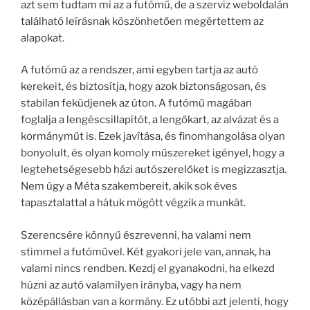
azt sem tudtam mi az a futómű, de a szerviz weboldalán
található leírásnak köszönhetően megértettem az
alapokat.
A futómű az a rendszer, ami egyben tartja az autó
kerekeit, és biztosítja, hogy azok biztonságosan, és
stabilan feküdjenek az úton. A futómű magában
foglalja a lengéscsillapítót, a lengőkart, az alvázat és a
kormányműt is. Ezek javítása, és finomhangolása olyan
bonyolult, és olyan komoly műszereket igényel, hogy a
legtehetségesebb házi autószerelőket is megizzasztja.
Nem úgy a Méta szakembereit, akik sok éves
tapasztalattal a hátuk mögött végzik a munkát.
Szerencsére könnyű észrevenni, ha valami nem
stimmel a futóművel. Két gyakori jele van, annak, ha
valami nincs rendben. Kezdj el gyanakodni, ha elkezd
húzni az autó valamilyen irányba, vagy ha nem
középállásban van a kormány. Ez utóbbi azt jelenti, hogy