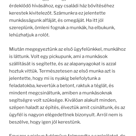
érdeklődő hívásához, egy családi ház bővítéséhez
kerestek kivitelezőt. Számunkra ez jelentette
munkásságunk alfáját, és omegáját. Ha itt jól
szereplünk, ömleni fognak a munkák, ha elbukunk,
lehúzhatjuk a rolót.
Miután megegyeztünk az első ügyfelünkkel, munkához
is láttunk. Volt egy pickupunk, ami a munkások
szállítását is segítette, és az alapanyagokat is azzal
hoztuk vittük. Természetesen az első munka azt is
jelentette, hogy mi is nyakig belefolytunk a
feladatokba, kevertük a betont, raktuk a téglát, és
mindent megcsináltunk, amiben a munkásoknak
segítségre volt szüksége. Kiválóan alakult minden,
szépen haladt az építés, élveztük amit csináltunk, és az
ügyfél is nagyon elégedettnek bizonyult. Arról nem is
beszélve, hogy igen jól kerestünk.