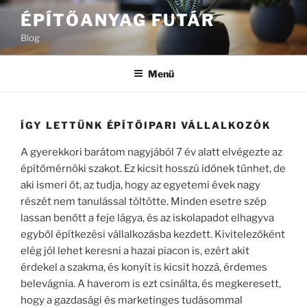
Tartalomhoz
ÉPÍTŐANYAG FUTÁR
Blog
Menü
ÍGY LETTÜNK ÉPÍTŐIPARI VÁLLALKOZÓK
A gyerekkori barátom nagyjából 7 év alatt elvégezte az
építőmérnöki szakot. Ez kicsit hosszú időnek tűnhet, de
aki ismeri őt, az tudja, hogy az egyetemi évek nagy
részét nem tanulással töltötte. Minden esetre szép
lassan benőtt a feje lágya, és az iskolapadot elhagyva
egyből építkezési vállalkozásba kezdett. Kivitelezőként
elég jól lehet keresni a hazai piacon is, ezért akit
érdekel a szakma, és konyít is kicsit hozzá, érdemes
belevágnia. A haverom is ezt csinálta, és megkeresett,
hogy a gazdasági és marketinges tudásommal