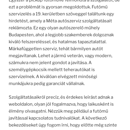
Egyszer a pickup futóműve felmondta a szolgálatot, de
ezt a problémát is gyorsan megoldottuk. Futómű
szervizelés a 19. kerületben szöveggel találtunk egy
hirdetést, amely a Méta autószerviz szolgáltatásait
reklámozta. Ez egy olyan autószerelő műhely
Budapesten, ahol a legjobb szakemberek dolgoznak
kiváló felszereléssel, és hatalmas tapasztalattal.
Márkafüggetlen szerviz, tehát bármilyen autót
megjavítanak. Lehet a jármű veterán, vagy modern,
számukra nem jelent gondot a javítása. A
személygépkocsik mellett teherautókat is
szervízelnek. A kiválóan elvégzett minőségi
munkájukra pedig garanciát vállalnak.
Szolgáltatásaikról precíz, és érdekes leírást adnak a
weboldalon, olyan jól fogalmazva, hogy laikusként is
élmény olvasgatni. Nézzük meg például a futómű
javítással kapcsolatos tudnivalókat. A következő
bekezdéseket úgy fogom írni, hogy előtte még szinte