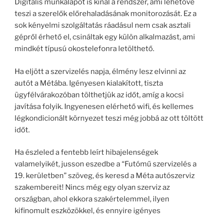
Digitális munkalapot is kínál a rendszer, ami lehetővé
teszi a szerelők előrehaladásának monitorozását. Ez a
sok kényelmi szolgáltatás ráadásul nem csak asztali
gépről érhető el, csináltak egy külön alkalmazást, ami
mindkét típusú okostelefonra letölthető.
Ha eljött a szervizelés napja, élmény lesz elvinni az
autót a Métába. Igényesen kialakított, tiszta
ügyfélvárakozóban tölthetjük az időt, amíg a kocsi
javítása folyik. Ingyenesen elérhető wifi, és kellemes
légkondicionált környezet teszi még jobbá az ott töltött
időt.
Ha észleled a fentebb leírt hibajelenségek
valamelyikét, jusson eszedbe a “Futómű szervizelés a
19. kerületben” szöveg, és keresd a Méta autószerviz
szakembereit! Nincs még egy olyan szerviz az
országban, ahol ekkora szakértelemmel, ilyen
kifinomult eszközökkel, és ennyire igényes