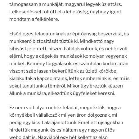
támogassam a munkáját, magyarul legyek üzlettárs.
Lelkesedéssel töltött el a lehetőség, úgyhogy igent
mondtam a felkérésre.
Elsődleges feladatunknak az építőanyag beszerzést, és
munkaerő biztosítását tűztük ki. Mindkettő nagy
kihívást jelentett, hiszen fiatalok voltunk, és nehéz volt
elérni, hogy a cégek és munkások komolyan vegyenek
minket. Kemény tárgyalások, és számtalan kudarc után
viszont szép lassan bekerültünk az üzleti körökbe,
kialakultak a kapcsolataink, lettek embereink is, és mi is
sokat tanultunk a témáról. Mikor úgy éreztük készen
állunk a munkára, elkezdtünk ügyfeleket keresni.
Ez nem volt olyan nehéz feladat, megnéztük, hogy a
környékbeli vállalkozók milyen áron dolgoznak, mi
pedig egy kicsit alá ajánlottunk. Emellett újságokban
hirdettük magunk, és csináltam egy nagyon ütős
weboldalt is. Nagyjából egy hét kellett az első