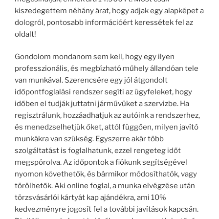
kiszedegettem néhány árat, hogy adjak egy alapképet a
dologról, pontosabb információért keressétek fel az
oldalt!
Gondolom mondanom sem kell, hogy egy ilyen
professzionális, és megbízható műhely állandóan tele
van munkával. Szerencsére egy jól átgondolt
időpontfoglalási rendszer segíti az ügyfeleket, hogy
időben el tudják juttatni járművüket a szervizbe. Ha
regisztrálunk, hozzáadhatjuk az autóink a rendszerhez,
és menedzselhetjük őket, attól függően, milyen javító
munkákra van szükség. Egyszerre akár több
szolgáltatást is foglalhatunk, ezzel rengeteg időt
megspórolva. Az időpontok a fiókunk segítségével
nyomon követhetők, és bármikor módosíthatók, vagy
törölhetők. Aki online foglal, a munka elvégzése után
törzsvásárlói kártyát kap ajándékra, ami 10%
kedvezményre jogosít fel a további javítások kapcsán.