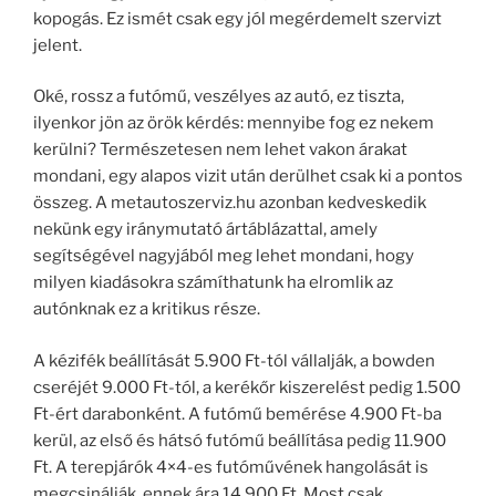
kopogás. Ez ismét csak egy jól megérdemelt szervizt
jelent.
Oké, rossz a futómű, veszélyes az autó, ez tiszta,
ilyenkor jön az örök kérdés: mennyibe fog ez nekem
kerülni? Természetesen nem lehet vakon árakat
mondani, egy alapos vizit után derülhet csak ki a pontos
összeg. A metautoszerviz.hu azonban kedveskedik
nekünk egy iránymutató ártáblázattal, amely
segítségével nagyjából meg lehet mondani, hogy
milyen kiadásokra számíthatunk ha elromlik az
autónknak ez a kritikus része.
A kézifék beállítását 5.900 Ft-tól vállalják, a bowden
cseréjét 9.000 Ft-tól, a kerékőr kiszerelést pedig 1.500
Ft-ért darabonként. A futómű bemérése 4.900 Ft-ba
kerül, az első és hátsó futómű beállítása pedig 11.900
Ft. A terepjárók 4×4-es futóművének hangolását is
megcsinálják, ennek ára 14.900 Ft. Most csak