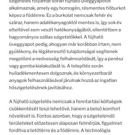
szigetelés folyamat során fújható üveggyapotot
alkalmaznak, amely egy homogén, résmentes hőburkot
képez a födémre. Ez a burkolat nemcsak fehér és
száraz, hanem adalékanyagoktól mentes is, így sok év
elteltével sem veszít hatékonyságából, ellentétben a
hagyományos szálas szigetelőkkel. A fújható
üveggyapot pedig, ahogyan már korábban írtam, nem
gyúlékony, és légáteresztő tulajdonságai segítenek
megelőzni a nedvesség felhalmozódását, így a penész
vagy gomba kialakulását is. A telepítés során
hulladékmentesen dolgoznak, és környezetbarát
anyagok felhasználásával járulnak hozzá az ingatlan
hőszigetelésének javításához.
A fújható szigetelés nemcsak a fenntartási költségek
csökkentését teszi lehetővé, hanem a belső komfort
növelését is. Fontos azonban, hogy a szigetelendő
területeket előzetesen alaposan felmérjük, figyelmet
fordítva a tetőtérre és a födémre. A technológia