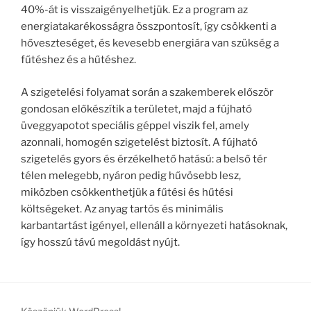
40%-át is visszaigényelhetjük. Ez a program az
energiatakarékosságra összpontosít, így csökkenti a
hőveszteséget, és kevesebb energiára van szükség a
fűtéshez és a hűtéshez.
A szigetelési folyamat során a szakemberek először
gondosan előkészítik a területet, majd a fújható
üveggyapotot speciális géppel viszik fel, amely
azonnali, homogén szigetelést biztosít. A fújható
szigetelés gyors és érzékelhető hatású: a belső tér
télen melegebb, nyáron pedig hűvösebb lesz,
miközben csökkenthetjük a fűtési és hűtési
költségeket. Az anyag tartós és minimális
karbantartást igényel, ellenáll a környezeti hatásoknak,
így hosszú távú megoldást nyújt.