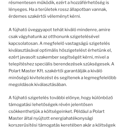
résmentesen működik, ezért a hozzáférhetőség is
lényeges. Ha a területek rossz állapotban vannak,
érdemes szakértői véleményt kérni.
A fújható üveggyapot tehát kiváló mindenre, amire
csak vágyhatunk az otthonunk szigetelésével
kapcsolatosan. A megfelelő vastagságú szigetelés
kiválasztásával optimális hőszigetelést érhetünk el,
ezért javasolt szakember segítségét kérni, mivel a
telepítéshez speciális berendezések szükségesek. A
Polart Master Kft. szakértői garantálják a kiváló
minőségű kivitelezést és segítenek a legmegfelelőbb
megoldások kiválasztásában.
A fújható szigetelés további előnye, hogy különböző
támogatási lehetőségek révén jelentősen
csökkenthetjük a költségeinket. Például a Polart
Master által nyújtott energiahatékonysági
korszerűsítési támogatás keretében akár a költségek