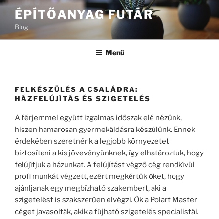
Tartalomhoz
ÉPÍTŐANYAG FUTÁR
Blog
Menü
FELKÉSZÜLÉS A CSALÁDRA:
HÁZFELÚJÍTÁS ÉS SZIGETELÉS
A férjemmel együtt izgalmas időszak elé nézünk,
hiszen hamarosan gyermekáldásra készülünk. Ennek
érdekében szeretnénk a legjobb környezetet
biztosítani a kis jövevényünknek, így elhatároztuk, hogy
felújítjuk a házunkat. A felújítást végző cég rendkívül
profi munkát végzett, ezért megkértük őket, hogy
ajánljanak egy megbízható szakembert, aki a
szigetelést is szakszerűen elvégzi. Ők a Polart Master
céget javasolták, akik a fújható szigetelés specialistái.