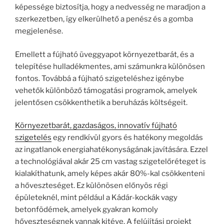
képessége biztosítja, hogy a nedvesség ne maradjon a
szerkezetben, így elkerülhető a penész és a gomba
megjelenése.
Emellett a fújható üveggyapot környezetbarát, és a
telepítése hulladékmentes, ami számunkra különösen
fontos. Továbbá a fújható szigeteléshez igénybe
vehetők különböző támogatási programok, amelyek
jelentősen csökkenthetik a beruházás költségeit.
Környezetbarát, gazdaságos, innovatív fújható
szigetelés
egy rendkívül gyors és hatékony megoldás
az ingatlanok energiahatékonyságának javítására. Ezzel
a technológiával akár 25 cm vastag szigetelőréteget is
kialakíthatunk, amely képes akár 80%-kal csökkenteni
a hőveszteséget. Ez különösen előnyös régi
épületeknél, mint például a Kádár-kockák vagy
betonfödémek, amelyek gyakran komoly
hőveszteségnek vannak kitéve. A felújítási projekt