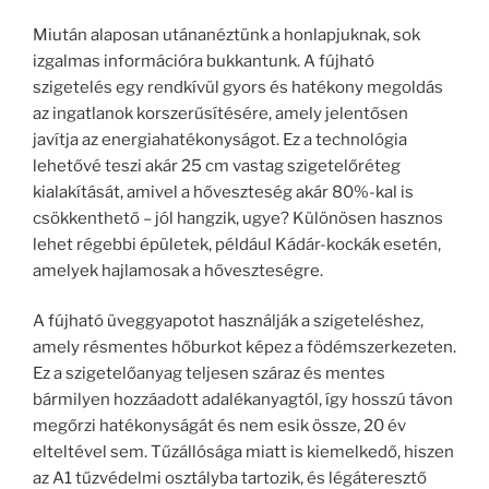
Miután alaposan utánanéztünk a honlapjuknak, sok
izgalmas információra bukkantunk. A fújható
szigetelés egy rendkívül gyors és hatékony megoldás
az ingatlanok korszerűsítésére, amely jelentősen
javítja az energiahatékonyságot. Ez a technológia
lehetővé teszi akár 25 cm vastag szigetelőréteg
kialakítását, amivel a hőveszteség akár 80%-kal is
csökkenthető – jól hangzik, ugye? Különösen hasznos
lehet régebbi épületek, például Kádár-kockák esetén,
amelyek hajlamosak a hőveszteségre.
A fújható üveggyapotot használják a szigeteléshez,
amely résmentes hőburkot képez a födémszerkezeten.
Ez a szigetelőanyag teljesen száraz és mentes
bármilyen hozzáadott adalékanyagtól, így hosszú távon
megőrzi hatékonyságát és nem esik össze, 20 év
elteltével sem. Tűzállósága miatt is kiemelkedő, hiszen
az A1 tűzvédelmi osztályba tartozik, és légáteresztő