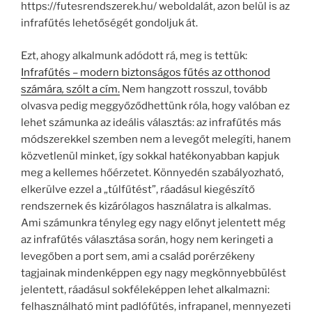
https://futesrendszerek.hu/ weboldalát, azon belül is az
infrafűtés lehetőségét gondoljuk át.
Ezt, ahogy alkalmunk adódott rá, meg is tettük:
Infrafűtés – modern biztonságos fűtés az otthonod
számára
,
szólt a cím.
Nem hangzott rosszul, tovább
olvasva pedig meggyőződhettünk róla, hogy valóban ez
lehet számunka az ideális választás: az infrafűtés más
módszerekkel szemben nem a levegőt melegíti, hanem
közvetlenül minket, így sokkal hatékonyabban kapjuk
meg a kellemes hőérzetet. Könnyedén szabályozható,
elkerülve ezzel a „túlfűtést”, ráadásul kiegészítő
rendszernek és kizárólagos használatra is alkalmas.
Ami számunkra tényleg egy nagy előnyt jelentett még
az infrafűtés választása során, hogy nem keringeti a
levegőben a port sem, ami a család porérzékeny
tagjainak mindenképpen egy nagy megkönnyebbülést
jelentett, ráadásul sokféleképpen lehet alkalmazni:
felhasználható mint padlófűtés, infrapanel, mennyezeti