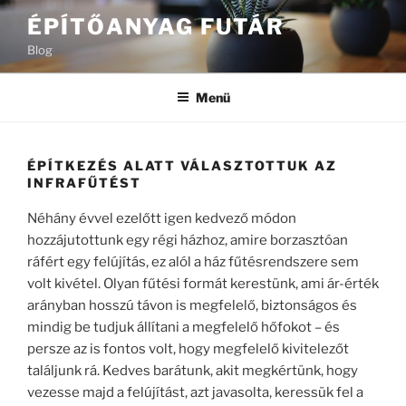
Tartalomhoz
ÉPÍTŐANYAG FUTÁR
Blog
Menü
ÉPÍTKEZÉS ALATT VÁLASZTOTTUK AZ
INFRAFŰTÉST
Néhány évvel ezelőtt igen kedvező módon
hozzájutottunk egy régi házhoz, amire borzasztóan
ráfért egy felújítás, ez alól a ház fűtésrendszere sem
volt kivétel. Olyan fűtési formát kerestünk, ami ár-érték
arányban hosszú távon is megfelelő, biztonságos és
mindig be tudjuk állítani a megfelelő hőfokot – és
persze az is fontos volt, hogy megfelelő kivitelezőt
találjunk rá. Kedves barátunk, akit megkértünk, hogy
vezesse majd a felújítást, azt javasolta, keressük fel a