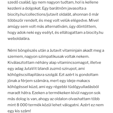
szedő család, így nem nagyon tudtam, hol is kellene
kezdeni a dolgokat. Egy barátnőm javasolta a
biocity.hu/collections/jutavit oldalát, ahonnan ő már
többször rendelt, és meg volt velük elégedve. Mivel
amúgy sem volt más alternatívám, úgy döntöttem,
hogy adok neki egy esélyt, és ellátogattam a biocity.hu
weboldalára.
Némi böngészés után a Jutavit vitaminjain akadt meg a
szemem, nagyon szimpatikusak voltak nekem.
Kiválasztottam néhány alap vitamincsomagot, illetve
egy adag JutaVit Izlandi zuzmó szirupot, ami
köhögéscsillapításra szolgál. Ezt azért is gondoltam
jónak a férjem számára, mert egy ideje makacs
köhögéssel küzd, ami egy régebbi tüdőgyulladásból
maradt hátra. Ezeken a termékeken kívül nagyon sok
más dolog is van, ahogy az oldalon olvashattam több
mint 8 000 termék közül lehet válogatni. Azért ez nem
egy kis szám!