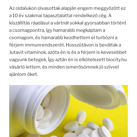
Az oldalukon olvasottak alapján engem meggyőzött ez
a 10 év szakmai tapasztalattal rendelkező cég. A
kiszállítás ráadásul a vártnál sokkal gyorsabban történt
a csomagpontra, így hamarabb megkaptam a
csomagom, és hamarabb kezdhettem el turbózni a
férjem immunrendszerét. Hosszútávon is beváltak a
Jutavit vitaminok, azóta én is és a férjem is kevesebbet
vagyunk betegek. Így aztán én is elkötelezett biocity.hu
vásárló lettem, és minden ismerősömnek jó szívvel
ajánlom őket.