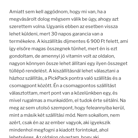
Amiatt sem kell aggódnom, hogy mi van, ha a
megvásárolt dolog mégsem válik be úgy, ahogy azt
szerettem volna. Ugyanis ebben az esetben vissza
lehet küldeni, mert 30 napos garancia van a
termékekre. A kiszállítás díjmentes 6 900 Ft felett, ami
így elsőre magas összegnek tűnhet, mert én is ezt
gondoltam, de amennyi jó vitamin volt az oldalon,
nagyon könnyen össze lehet állítani egy ilyen összeget
túllépő rendelést. A kiszállításnál lehet választani a
házhoz szállítás, a PickPack pontra való szállítás és a
csomagpont között. Én a csomagpontos szállítást
választottam, mert pont van a közelünkben egy, és
mivel rugalmas a munkaidőm, el tudok érte sétálni. Na
meg az sem utolsó szempont, hogy feleannyiba kerül,
mint a másik két szállítási mód. Nem sokallom, nem
azért, csak én az az ember vagyok, aki igyekszik
mindenhol megfogni a kiadott forintokat, ahol
lehetséges. Az oldalon olvastam, hogy aki