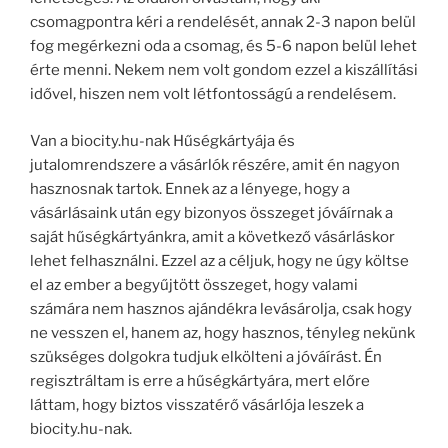
csomagpontra kéri a rendelését, annak 2-3 napon belül
fog megérkezni oda a csomag, és 5-6 napon belül lehet
érte menni. Nekem nem volt gondom ezzel a kiszállítási
idővel, hiszen nem volt létfontosságú a rendelésem.
Van a biocity.hu-nak Hűségkártyája és
jutalomrendszere a vásárlók részére, amit én nagyon
hasznosnak tartok. Ennek az a lényege, hogy a
vásárlásaink után egy bizonyos összeget jóváírnak a
saját hűségkártyánkra, amit a következő vásárláskor
lehet felhasználni. Ezzel az a céljuk, hogy ne úgy költse
el az ember a begyűjtött összeget, hogy valami
számára nem hasznos ajándékra levásárolja, csak hogy
ne vesszen el, hanem az, hogy hasznos, tényleg nekünk
szükséges dolgokra tudjuk elkölteni a jóváírást. Én
regisztráltam is erre a hűségkártyára, mert előre
láttam, hogy biztos visszatérő vásárlója leszek a
biocity.hu-nak.