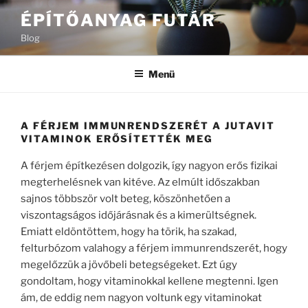
Tartalomhoz
ÉPÍTŐANYAG FUTÁR
Blog
Menü
A FÉRJEM IMMUNRENDSZERÉT A JUTAVIT
VITAMINOK ERŐSÍTETTÉK MEG
A férjem építkezésen dolgozik, így nagyon erős fizikai
megterhelésnek van kitéve. Az elmúlt időszakban
sajnos többször volt beteg, köszönhetően a
viszontagságos időjárásnak és a kimerültségnek.
Emiatt eldöntöttem, hogy ha törik, ha szakad,
felturbózom valahogy a férjem immunrendszerét, hogy
megelőzzük a jövőbeli betegségeket. Ezt úgy
gondoltam, hogy vitaminokkal kellene megtenni. Igen
ám, de eddig nem nagyon voltunk egy vitaminokat